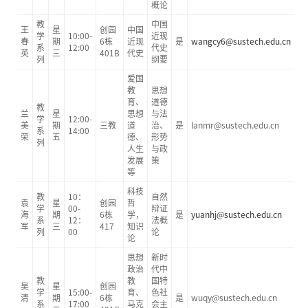
概论
教
中国
王
星
创园
中国
学
10:00-
近现
春
期
6栋
近现
是
wangcy
6@sustech.edu.cn
系
12:00
代史
英
三
401B
代史
列
纲要
爱国
教
思想
育、
道德
教
兰
星
思想
与法
学
12:00-
美
期
三教
道
治、
是
lanmr@sustech.edu.cn
系
14:00
荣
五
德、
形势
列
人生
与政
发展
策
等
科技
教
10：
自然
袁
星
创园
哲
学
00-
辩证
海
期
6栋
学，
是
yuanhj@sustech.edu.cn
系
12：
法概
军
三
417
知识
列
00
论
论
思想
新时
政治
代中
教
教
国特
吴
星
创园
学
15:00-
育、
色社
清
期
6栋
是
wuqy@sustech.edu.cn
系
17:00
马克
会主