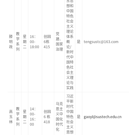
东思
想和
中国
特色
社会
主义
理论
教
党
滕
星
16：
创园
体系
学
建、
明
期
00-
6栋
概
是
tengsustc@163.com
系
国家
政
二
18:00
415
论/
列
治理
新时
代中
国特
色社
会主
义理
论与
实践
习近
平新
马克
时代
教
14：
思主
高
星
创园
中国
学
00-
义中
玉
期
6 栋
特色
是
gaoyl@sustech.edu.cn
系
16：
国化
林
二
418
社会
列
00
时代
主义
化
思想