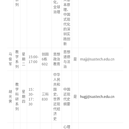
化，
列
本原
全球
理、
治理
中国
式现
代化
的深
圳实
践创
新
教
思想
马
星
创园
思想
学
15:00-
道德
俊
期
6栋
政治
是
majj@sustech.edu.cn
系
17:00
与法
军
二
602
教育
列
治
中华
人民
教
共和
学
15：
国
中国
胡
星
科
30-
三科
史、
近现
光
期
是
hugj@sustech.edu.cn
研
17：
830
世界
代史
霁
四
系
30
近现
纲要
列
代经
济
史
心理