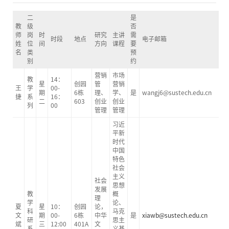
二
是
教
级
否
师
岗
时
研究
主讲
需
时段
地点
电子邮箱
姓
位
间
方向
课程
要
名
类
预
别
约
营销
市场
教
14：
星
创园
管
营销
王
学
00-
期
6栋
理、
学、
是
wangj6@sustech.edu.cn
捷
系
16：
二
603
创业
创业
列
00
管理
管理
习近
平新
时代
中国
特色
社会
主义
社会
思想
发展
教
概
理
学
论、
夏
星
10：
创园
论，
科
马克
文
期
00-
6栋
中华
是
xiawb@sustech.edu.cn
研
思主
斌
三
12:00
401A
文
系
义基