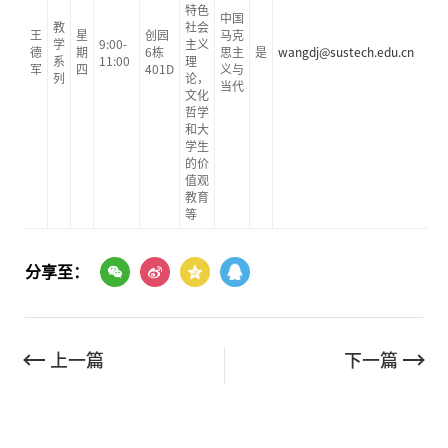
特色
中国
教
社会
王
星
创园
马克
学
9:00-
主义
德
期
6栋
思主
是
wangdj@sustech.edu.cn
系
11:00
理
军
四
401D
义与
列
论，
当代
文化
哲学
和大
学生
的价
值观
教育
等
分享至：
上一篇
下一篇