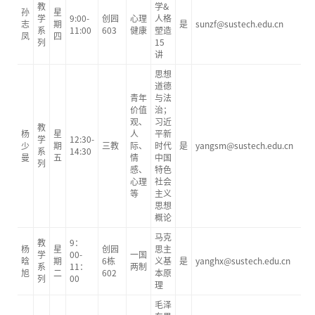
教
学&
孙
星
学
9:00-
创园
心理
人格
志
期
是
sunzf@sustech.edu.cn
系
11:00
603
健康
塑造
凤
四
列
15
讲
思想
道德
青年
与法
价值
治；
观、
习近
教
杨
星
人
平新
学
12:30-
少
期
三教
际、
时代
是
yangsm@sustech.edu.cn
系
14:30
曼
五
情
中国
列
感、
特色
心理
社会
等
主义
思想
概论
马克
教
9：
杨
星
创园
思主
学
00-
一国
晗
期
6栋
义基
是
yanghx@sustech.edu.cn
系
11：
两制
旭
二
602
本原
列
00
理
毛泽