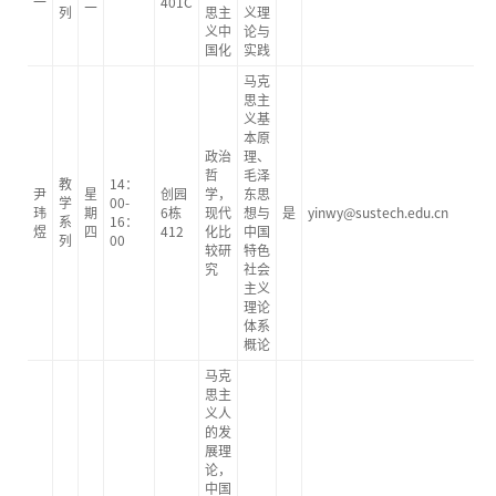
一
二
401C
列
思主
义理
义中
论与
国化
实践
马克
思主
义基
本原
政治
理、
哲
毛泽
教
14：
尹
星
创园
学，
东思
学
00-
玮
期
6栋
现代
想与
是
yinwy@sustech.edu.cn
系
16：
煜
四
412
化比
中国
列
00
较研
特色
究
社会
主义
理论
体系
概论
马克
思主
义人
的发
展理
论，
中国