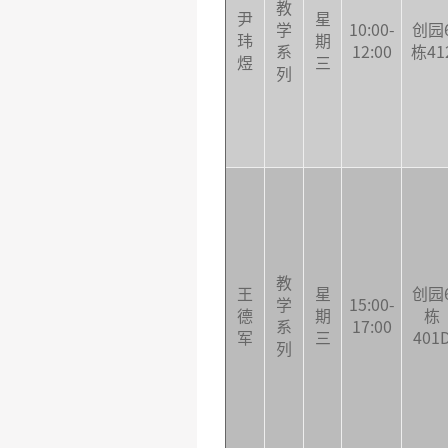
教
尹
星
学
10:00-
创园
玮
期
系
12:00
栋41
煜
三
列
教
王
星
创园
学
15:00-
德
期
栋
系
17:00
军
三
401
列