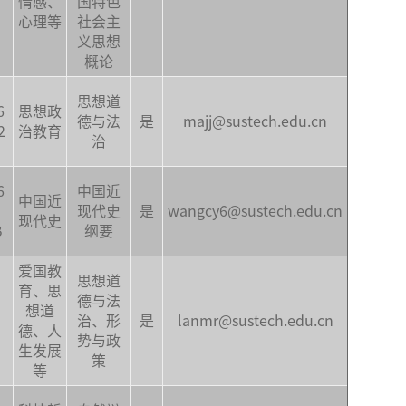
情感、
国特色
心理等
社会主
义思想
概论
思想道
6
思想政
德与法
是
majj@sustech.edu.cn
2
治教育
治
6
中国近
中国近
现代史
是
wangcy6@sustech.edu.cn
现代史
B
纲要
爱国教
思想道
育、思
德与法
想道
治、形
是
lanmr@sustech.edu.cn
德、人
势与政
生发展
策
等