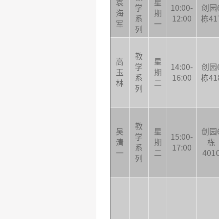
袁
星
学
10:00-
创园
海
期
系
12:00
栋41
军
一
列
教
高
星
学
14:00-
创园
玉
期
系
16:00
栋41
林
二
列
教
吴
星
创园
学
15:00-
清
期
栋
系
17:00
一
二
401
列