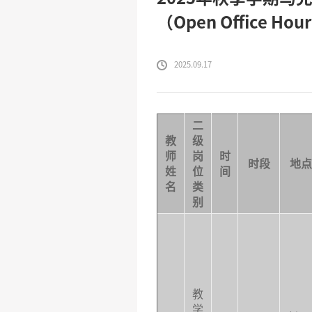
（Open Office Hou
2025.09.17
二
教
级
师
岗
时
时段
地点
姓
位
间
名
类
别
教
学