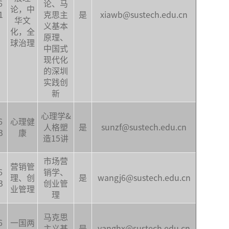
6
论、马
论，中
1
克思主
是
xiawb@sustech.edu.cn
华文
义基本
化，全
原理、
球治理
中国式
现代化
的深圳
实践创
新
心理学&
6
心理健
人格塑
是
sunzf@sustech.edu.cn
3
康
造15讲
市场营
营销管
6
销学、
理、创
是
wangj6@sustech.edu.cn
3
创业管
业管理
理
马克思
6
一国两
主义基
是
yanghx@sustech.edu.cn