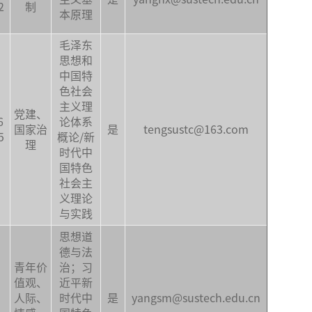
2
制
本原理
毛泽东
思想和
中国特
色社会
主义理
党建、
6
论体系
国家治
是
tengsustc@163.com
5
概论/新
理
时代中
国特色
社会主
义理论
与实践
思想道
德与法
青年价
治；习
值观、
近平新
人际、
时代中
是
yangsm@sustech.edu.cn