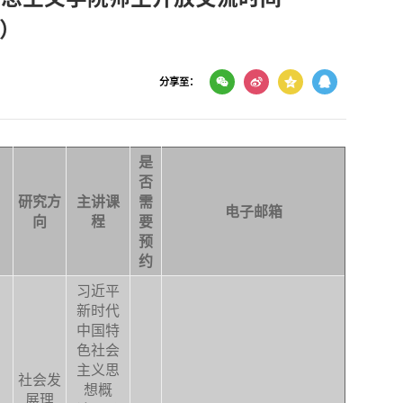
r）
分享至：
是
否
研究方
主讲课
需
电子邮箱
向
程
要
预
约
习近平
新时代
中国特
色社会
主义思
社会发
想概
展理