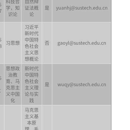
科技哲
自然辩
6
学，知
证法概
是
yuanhj@sustech.edu.cn
7
识论
论
习近平
新时代
6
中国特
习思想
否
gaoyl@sustech.edu.cn
8
色社会
主义思
想概论
思想政
新时代
治教
中国特
6
育、马
色社会
是
wuqy@sustech.edu.cn
克思主
主义理
C
义中国
论与实
化
践
马克思
主义基
本原
理、毛