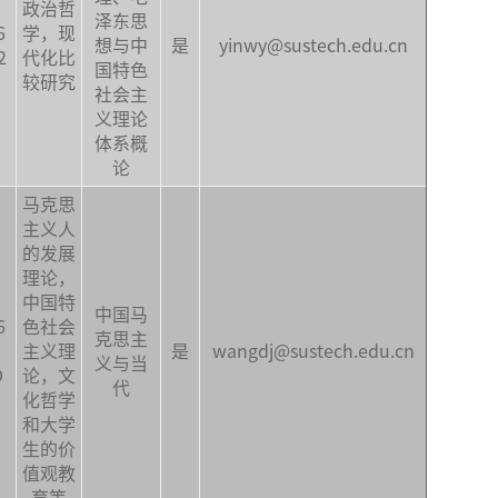
政治哲
泽东思
6
学，现
想与中
是
yinwy@sustech.edu.cn
2
代化比
国特色
较研究
社会主
义理论
体系概
论
马克思
主义人
的发展
理论，
中国特
中国马
6
色社会
克思主
主义理
是
wangdj@sustech.edu.cn
义与当
D
论，文
代
化哲学
和大学
生的价
值观教