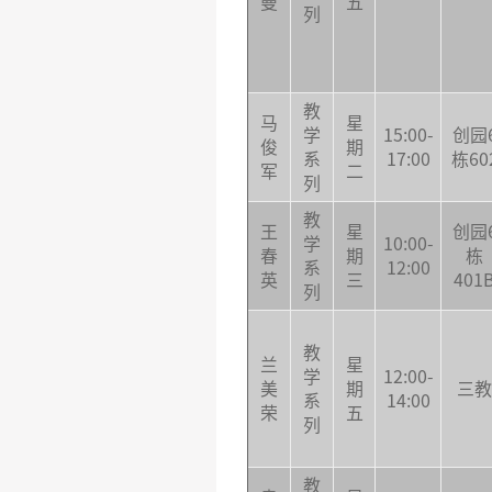
曼
五
列
教
马
星
学
15:00-
创园
俊
期
系
17:00
栋60
军
二
列
教
王
星
创园
学
10:00-
春
期
栋
系
12:00
英
三
401
列
教
兰
星
学
12:00-
美
期
三教
系
14:00
荣
五
列
教