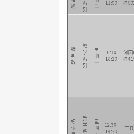
系
11:00
栋60
旭
二
列
教
滕
星
学
16:10-
创园
明
期
系
18:10
栋41
政
一
列
教
杨
星
学
12:30-
少
期
三教
系
14:30