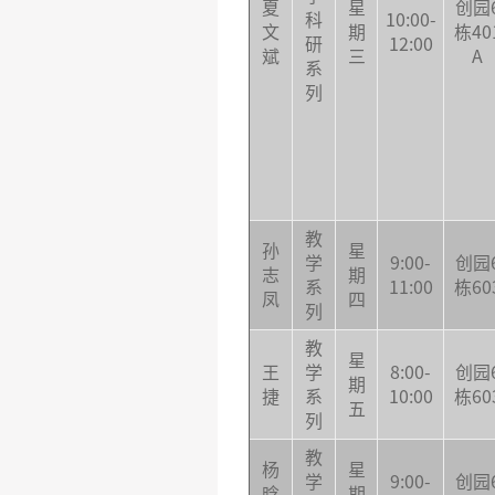
夏
星
创园
科
10:00-
文
期
栋40
研
12:00
斌
三
A
系
列
教
孙
星
学
9:00-
创园
志
期
系
11:00
栋60
凤
四
列
教
星
王
学
8:00-
创园
期
捷
系
10:00
栋60
五
列
教
杨
星
学
9:00-
创园
晗
期