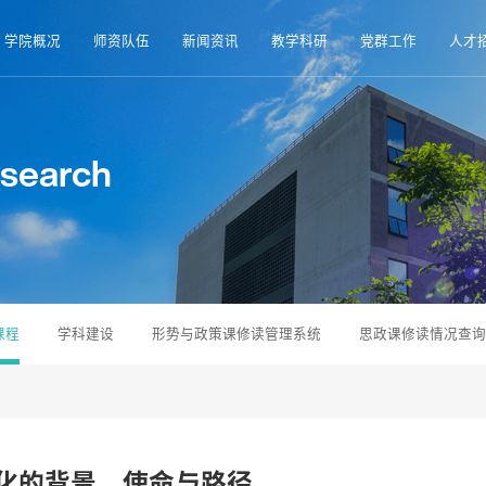
学院概况
师资队伍
新闻资讯
教学科研
党群工作
人才
esearch
课程
学科建设
形势与政策课修读管理系统
思政课修读情况查询
化的背景、使命与路径